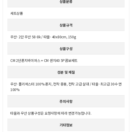
상품분류
세트상품
상품규격
우산- 2단 우산 58-8k / 타올- 40x80cm, 150g
상품구성
CM 2단폰지바이어스 + CM 센치40 5P콤보세트
성분 및 재질
우산- 폴리에스터 100% 폰지, 전착 중봉, 전착 고급 살대 / 타올- 최고급 30수 면
100%
주의사항
타올과 우산 상품구성은 요청사항에 따라 변경가능합니다.
기타정보