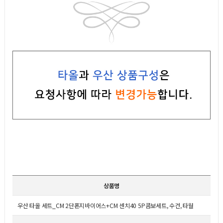
상품명
우산 타올 세트_CM 2단폰지바이어스+CM 센치40 5P콤보세트, 수건, 타월