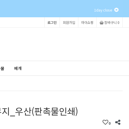
1day close
로그인
회원가입
마이쇼핑
장바구니 0
촉물
베개
무지_우산(판촉물인쇄)
0