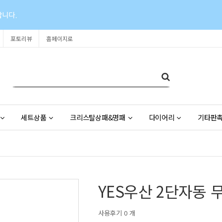
포토리뷰
홈페이지로
세트상품
크리스탈상패&명패
다이어리
기타판
YES우산 2단자동 
사용후기 0 개