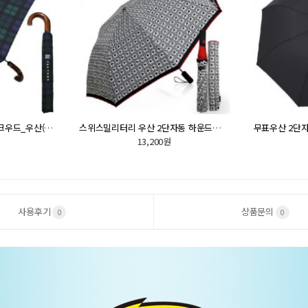
PGA우산 2단자동 글렌체크우드_우산(판촉물인쇄)
스위스밀리터리 우산 2단자동 하운드체크_우산(판촉물인쇄)
무표우산 2단자
13,200원
사용후기
상품문의
0
0