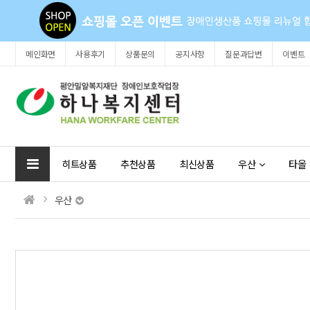
메인화면
사용후기
상품문의
공지사항
질문과답변
이벤트
히트상품
추천상품
최신상품
우산
타올
우산