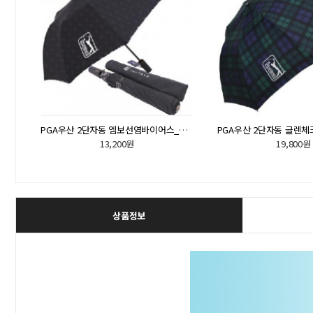
스위스밀리터리 우산 2단자동 레드스트라이프_우산(판촉물인쇄)
PGA우산 2단자동 엠보선염바이어스_우산(판촉물인쇄)
13,200원
19,800원
상품정보