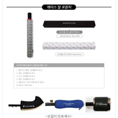
<손잡이 인쇄 예시>