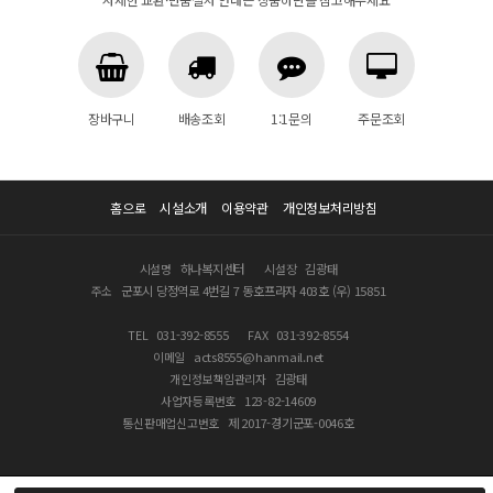
장바구니
배송조회
1:1문의
주문조회
홈으로
시설소개
이용약관
개인정보처리방침
시설명
하나복지센터
시설장
김광태
주소
군포시 당정역로 4번길 7 동호프라자 403호 (우) 15851
TEL
031-392-8555
FAX
031-392-8554
이메일
acts8555@hanmail.net
개인정보책임관리자
김광태
사업자등록번호
123-82-14609
통신판매업신고번호
제 2017-경기군포-0046호
COPYRIGHT © 2021 하나복지센터 ALL RIGHTS RESERVED.