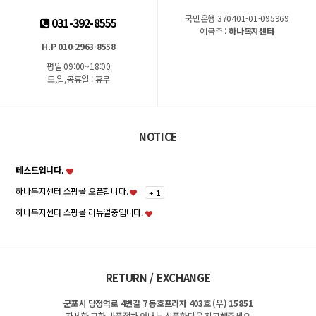
국민은행 370401-01-095969
031-392-8555
예금주 :
하나복지센터
H.P 010-2963-8558
평일 09:00~18:00
토,일,공휴일 : 휴무
NOTICE
테스트입니다.
하나복지센터 쇼핑몰 오픈합니다.
+
1
하나복지센터 쇼핑몰 리뉴얼중입니다.
RETURN / EXCHANGE
군포시 당정역로 4번길 7 동호프라자 403호 (우) 15851
자세한 교환·반품절차 안내는 상품하단을 참고해주세요