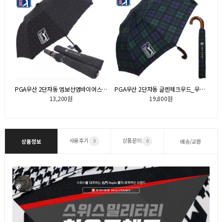
드스트라이프_우산(판촉물인쇄)
PGA우산 2단자동 엠보선염바이어스_우산(판촉물인쇄)
PGA우산 2단자동 글렌체크우드_우산(판촉물인쇄)
13,200원
19,800원
사용후기
상품문의
상품정보
배송/교환
0
0