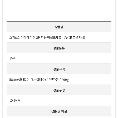
상품명
스위스밀리터리 우산 2단자동 하운드체크_우산(판촉물인쇄)
상품분류
우산
상품규격
58cm(살대길이)*8k(살대수) / 2단자동 / 400g
상품구성
블랙체크
성분 및 재질