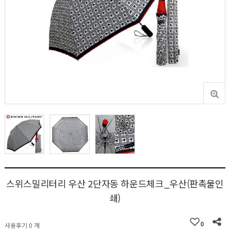
스위스밀리터리 우산 2단자동 하운드체크_우산(판촉물인
쇄)
0
사용후기 0 개