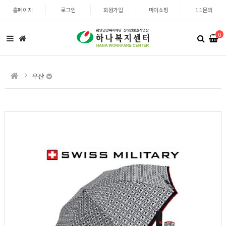
홈페이지
로그인
회원가입
마이쇼핑
1:1문의
0
우산