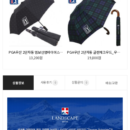
드스트라이프_우산(판촉물인쇄)
PGA우산 2단자동 엠보선염바이어스_우산(판촉물인쇄)
PGA우산 2단자동 글렌체크우드_우산(판촉물인쇄)
13,200원
19,800원
사용후기
상품문의
상품정보
배송/교환
0
0