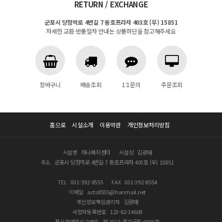
RETURN / EXCHANGE
군포시 당정역로 4번길 7 동호프라자 403호 (우) 15851
자세한 교환·반품절차 안내는 상품하단을 참고해주세요
장바구니
배송조회
1:1문의
주문조회
홈으로
시설소개
이용약관
개인정보처리방침
시설명
하나복지센터
시설장
김광태
주소
군포시 당정역로 4번길 7 동호프라자 403호 (우) 15851
TEL
031-392-8555
FAX
031-392-8554
이메일
acts8555@hanmail.net
개인정보책임관리자
김광태
사업자등록번호
123-82-14609
통신판매업신고번호
제 2017-경기군포-0046호