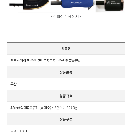
<손잡이 인쇄 예시>
상품명
랜드스케이프 우산 2단 폰지무지_우산(판촉물인쇄)
상품분류
우산
상품규격
53cm(살대길이)*8k(살대수) / 2단수동 / 363g
상품구성
블랙, 네이비