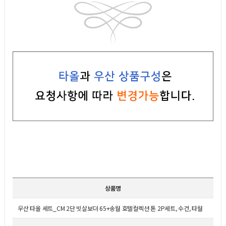
상품명
우산 타올 세트_CM 2단 빗살보더 65+송월 호텔컬렉션 톤 2P세트, 수건, 타월