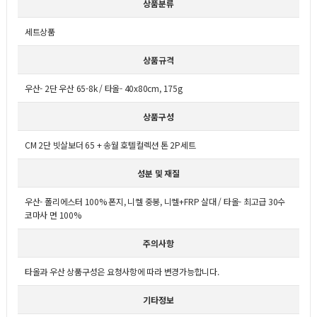
상품분류
세트상품
상품규격
우산- 2단 우산 65-8k / 타올- 40x80cm, 175g
상품구성
CM 2단 빗살보더 65 + 송월 호텔컬렉션 톤 2P세트
성분 및 재질
우산- 폴리에스터 100% 폰지, 니켈 중봉, 니켈+FRP 살대 / 타올- 최고급 30수
코마사 면 100%
주의사항
타올과 우산 상품구성은 요청사항에 따라 변경가능합니다.
기타정보