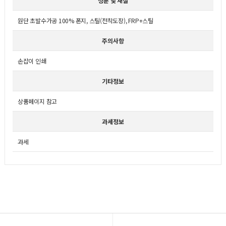
성분 및 재질
원단 초발수가공 100% 폰지, 스틸(전착도장), FRP+스틸
주의사항
손잡이 인쇄
기타정보
상품페이지 참고
과세정보
과세