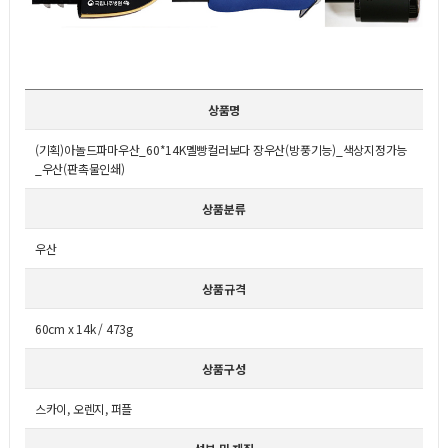
상품명
(기획)아놀드파마우산_60*14K멜빵컬러보다 장우산(방풍기능)_색상지정가능
_우산(판촉물인쇄)
상품분류
우산
상품규격
60cm x 14k / 473g
상품구성
스카이, 오렌지, 퍼플