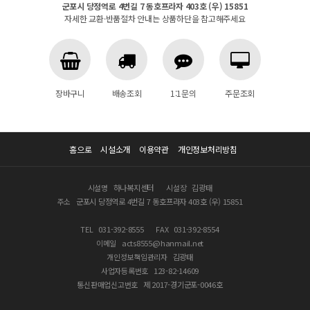
군포시 당정역로 4번길 7 동호프라자 403호 (우) 15851
자세한 교환·반품절차 안내는 상품하단을 참고해주세요
장바구니
배송조회
1:1문의
주문조회
홈으로
시설소개
이용약관
개인정보처리방침
시설명
하나복지센터
시설장
김광태
주소
군포시 당정역로 4번길 7 동호프라자 403호 (우) 15851
TEL
031-392-8555
FAX
031-392-8554
이메일
acts8555@hanmail.net
개인정보책임관리자
김광태
사업자등록번호
123-82-14609
통신판매업신고번호
제 2017-경기군포-0046호