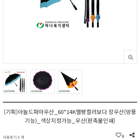
(기획)아놀드파마우산_60*14K멜빵컬러보다 장우산(방풍
기능)_색상지정가능_우산(판촉물인쇄)
0
사용후기 0 개